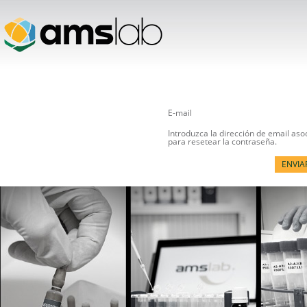
E-mail
Introduzca la dirección de email as
para resetear la contraseña.